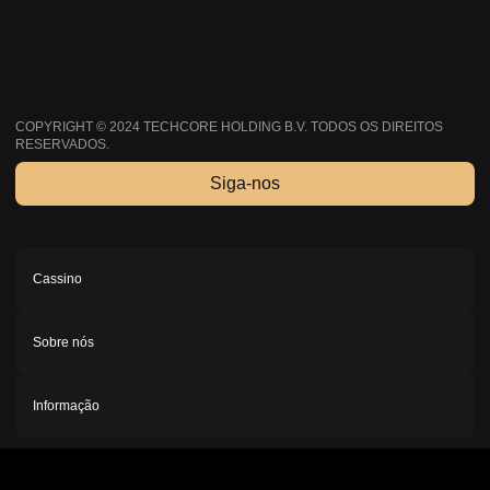
COPYRIGHT © 2024 TECHCORE HOLDING B.V. TODOS OS DIREITOS
RESERVADOS.
Siga-nos
Cassino
Sobre nós
Informação