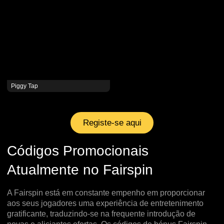
Piggy Tap
Registe-se aqui
Códigos Promocionais
Atualmente no Fairspin
A
Fairspin
está em constante empenho em proporcionar
aos seus jogadores uma experiência de entretenimento
gratificante, traduzindo-se na frequente introdução de