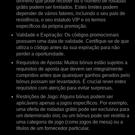
dinheiro que pode receber ou o número de rodadas
grátis podem ser limitados. Estes limites podem
depender de vários fatores, incluindo o seu país de
residência, o seu estatuto VIP e os termos
específicos da própria promoção.
Validade e Expiração:
Os códigos promocionais
possuem uma data de validade. Certifique-se de que
utiliza o código antes da sua expiração para não
perder a oportunidade.
Requisitos de Aposta:
Muitos bónus estão sujeitos a
requisitos de aposta
que devem ser integralmente
cumpridos antes que quaisquer ganhos gerados pelo
bónus possam ser levantados. É crucial rever estes
requisitos com atenção para evitar surpresas.
Restrições de Jogo:
Alguns bónus podem ser
aplicáveis apenas a jogos específicos. Por exemplo,
uma oferta de rodadas grátis pode ser exclusiva para
um determinado slot, ou um bónus pode ser restrito a
uma categoria de jogo (como jogos de mesa) ou a
títulos de um fornecedor particular.