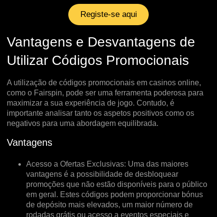
Registe-se aqui
Vantagens e Desvantagens de
Utilizar Códigos Promocionais
A utilização de códigos promocionais em casinos online,
como o Fairspin, pode ser uma ferramenta poderosa para
maximizar a sua experiência de jogo. Contudo, é
importante analisar tanto os aspetos positivos como os
negativos para uma abordagem equilibrada.
Vantagens
Acesso a Ofertas Exclusivas:
Uma das maiores
vantagens é a possibilidade de desbloquear
promoções que não estão disponíveis para o público
em geral. Estes códigos podem proporcionar bónus
de depósito mais elevados, um maior número de
rodadas grátis ou acesso a eventos especiais e